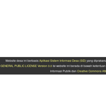
Website desa ini berbasis
Aplikasi Sistem Informasi Desa (SID)
yang diprakars
GENERAL PUBLIC LICENSE Version 3.0
Isi website ini berada di bawah ketentu
Informasi Publik dan
Creative Commons Attr