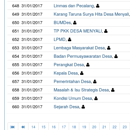
648
31/01/2017
Linmas dan Pecalang
,
649
31/01/2017
Karang Taruna Surya Hita Desa Menyali
650
31/01/2017
BUMDes
,
651
31/01/2017
TP PKK DESA MENYALI
,
652
31/01/2017
LPMD
,
653
31/01/2017
Lembaga Masyarakat Desa
,
654
31/01/2017
Badan Permusyawaratan Desa
,
655
31/01/2017
Perangkat Desa
,
656
31/01/2017
Kepala Desa
,
657
31/01/2017
Pemerintahan Desa
,
658
31/01/2017
Masalah & Isu Strategis Desa
,
659
31/01/2017
Kondisi Umum Desa
,
660
31/01/2017
Sejarah Desa
,
14
15
16
17
18
19
20
21
22
23