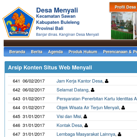
Profil Desa
Desa Menyali
Kecamatan Sawan
Kabupaten Buleleng
Provinsi Bali
Banjar dinas. Kanginan Desa Menyali
Beranda
Berita
Agenda
Produk Hukum
Perencanaan & P
Arsip Konten Situs Web Menyali
641
06/02/2017
Jam Kerja Kantor Desa
,
642
06/02/2017
Selamat Datang
,
643
01/02/2017
Persyaratan Penerbitan Kartu Identitas 
644
01/02/2017
Objek Wisata Air Terjun Menyali
,
645
31/01/2017
Visi dan Misi
,
646
31/01/2017
Kontak Desa
,
647
31/01/2017
Lembaga Masyarakat Lainnya
,