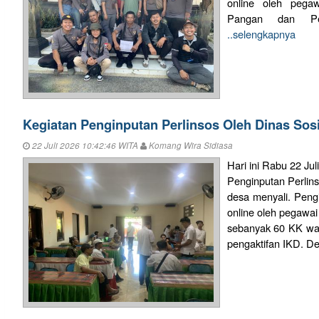
online oleh pega
Pangan dan Per
..selengkapnya
Kegiatan Penginputan Perlinsos Oleh Dinas Sosi
22 Juli 2026 10:42:46 WITA
Komang Wira Sidiasa
Hari ini Rabu 22 Jul
Penginputan Perlins
desa menyali. Pengi
online oleh pegawai
sebanyak 60 KK warg
pengaktifan IKD. De