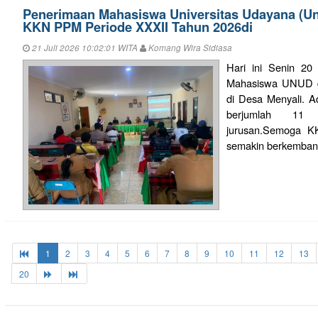
Penerimaan Mahasiswa Universitas Udayana (U
KKN PPM Periode XXXII Tahun 2026di
21 Juli 2026 10:02:01 WITA
Komang Wira Sidiasa
Hari ini Senin 20
Mahasiswa UNUD d
di Desa Menyali. A
berjumlah 11 
jurusan.Semoga K
semakin berkembang
1
2
3
4
5
6
7
8
9
10
11
12
13
20