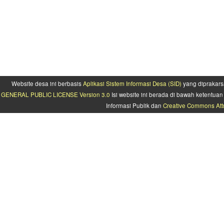
Website desa ini berbasis
Aplikasi Sistem Informasi Desa (SID)
yang diprakars
GENERAL PUBLIC LICENSE Version 3.0
Isi website ini berada di bawah ketentu
Informasi Publik dan
Creative Commons Attr