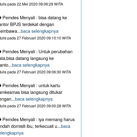
itulis pada 22 Mei 2020 09:06:29 WITA
Pemdes Menyali : bisa datang ke
antor BPJS terdekat dengan
embawa...
baca selengkapnya
itulis pada 27 Februari 2020 09:10:10 WITA
Pemdes Menyali : Untuk perubahan
ata,bisa datang langsung ke
anto...
baca selengkapnya
itulis pada 27 Februari 2020 09:06:30 WITA
Pemdes Menyali : untuk kartu
amkesmas bisa langsung ditukar
engan...
baca selengkapnya
itulis pada 27 Februari 2020 09:00:28 WITA
Pemdes Menyali : iya memang harus
indah domisili ibu, terkecuali u...
baca
elengkapnya