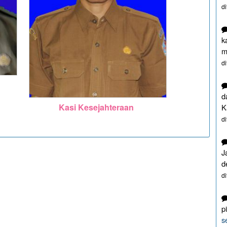
d
k
m
d
d
Kasi Kesejahteraan
K
d
J
d
d
p
s