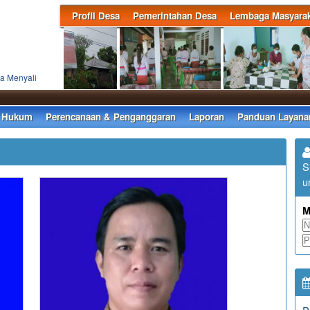
Profil Desa
Pemerintahan Desa
Lembaga Masyarak
a Menyali
Sel
 Hukum
Perencanaan & Penganggaran
Laporan
Panduan Layana
S
u
M