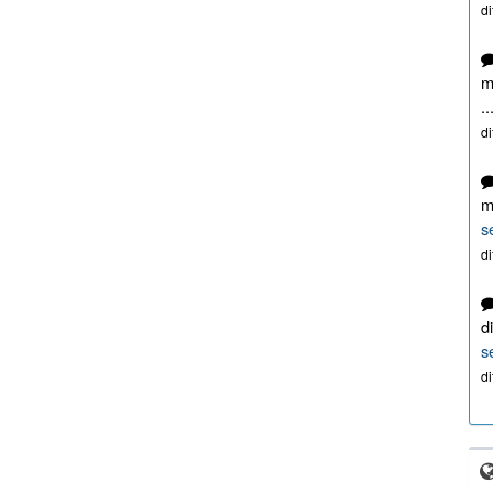
d
m
..
d
m
s
d
d
s
d