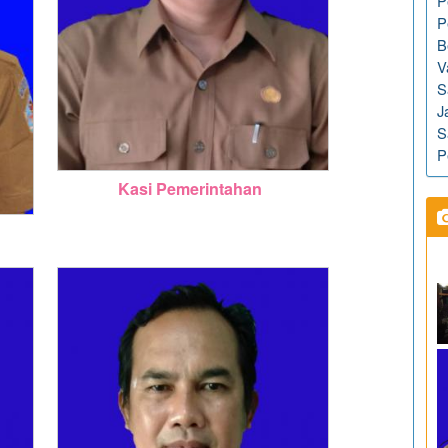
P
P
B
V
S
J
S
P
Kasi Pemerintahan