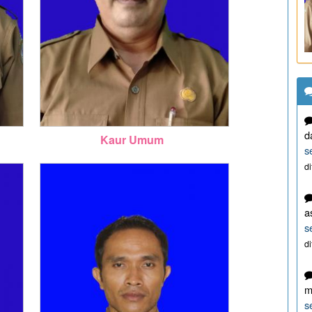
d
Kaur Umum
s
d
a
s
d
m
s