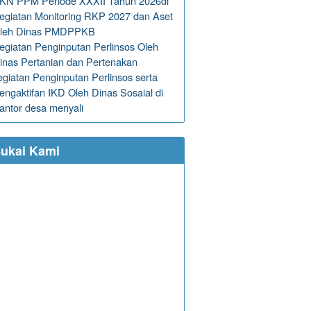
KN PPM Periode XXXII Tahun 2026di
egiatan Monitoring RKP 2027 dan Aset
leh Dinas PMDPPKB
egiatan Penginputan Perlinsos Oleh
inas Pertanian dan Pertenakan
egiatan Penginputan Perlinsos serta
engaktifan IKD Oleh Dinas Sosaial di
antor desa menyali
ukai Kami