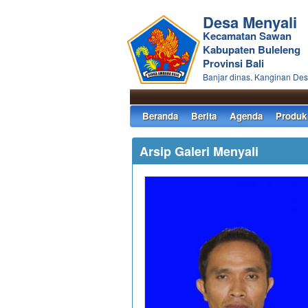
Desa Menyali
Kecamatan Sawan
Kabupaten Buleleng
Provinsi Bali
Banjar dinas. Kanginan Des
Beranda
Berita
Agenda
Produk
Arsip Galeri Menyali