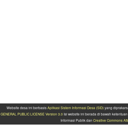
Website desa ini berbasis
Aplikasi Sistem Informasi Desa (SID)
yang diprakars
GENERAL PUBLIC LICENSE Version 3.0
Isi website ini berada di bawah ketentu
Informasi Publik dan
Creative Commons Attr