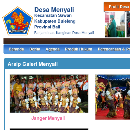
Profil Desa
Desa Menyali
Kecamatan Sawan
Kabupaten Buleleng
Provinsi Bali
Banjar dinas. Kanginan Desa Menyali
Beranda
Berita
Agenda
Produk Hukum
Perencanaan & P
Arsip Galeri Menyali
Janger Menyali