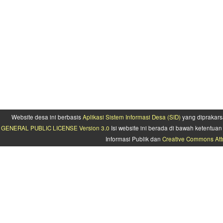
Website desa ini berbasis
Aplikasi Sistem Informasi Desa (SID)
yang diprakars
GENERAL PUBLIC LICENSE Version 3.0
Isi website ini berada di bawah ketentu
Informasi Publik dan
Creative Commons Attr