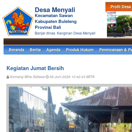
Profil Desa
Desa Menyali
Kecamatan Sawan
Kabupaten Buleleng
Provinsi Bali
Banjar dinas. Kanginan Desa Menyali
Beranda
Berita
Agenda
Produk Hukum
Perencanaan & P
Kegiatan Jumat Bersih
Komang Wira Sidiasa
08 Juni 2026 10:42:43 WITA