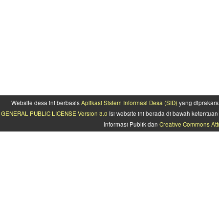
Website desa ini berbasis
Aplikasi Sistem Informasi Desa (SID)
yang diprakars
GENERAL PUBLIC LICENSE Version 3.0
Isi website ini berada di bawah ketentu
Informasi Publik dan
Creative Commons Attr