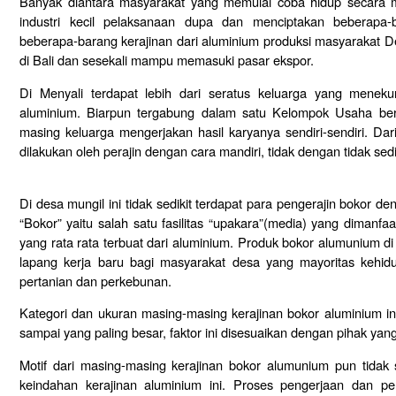
Banyak diantara masyarakat yang memulai coba hidup secara 
industri kecil pelaksanaan dupa dan menciptakan beberapa-b
beberapa-barang kerajinan dari aluminium produksi masyarakat De
di Bali dan sesekali mampu memasuki pasar ekspor.
Di Menyali terdapat lebih dari seratus keluarga yang meneku
aluminium. Biarpun tergabung dalam satu Kelompok Usaha ber
masing keluarga mengerjakan hasil karyanya sendiri-sendiri. D
dilakukan oleh perajin dengan cara mandiri, tidak dengan tidak sedi
Di desa mungil ini tidak sedikit terdapat para pengerajin bokor
“Bokor” yaitu salah satu fasilitas “upakara”(media) yang dimanf
yang rata rata terbuat dari aluminium. Produk bokor alumunium
lapang kerja baru bagi masyarakat desa yang mayoritas kehidu
pertanian dan perkebunan.
Kategori dan ukuran masing-masing kerajinan bokor aluminium ini
sampai yang paling besar, faktor ini disesuaikan dengan pihak ya
Motif dari masing-masing kerajinan bokor alumunium pun tid
keindahan kerajinan aluminium ini. Proses pengerjaan dan pe