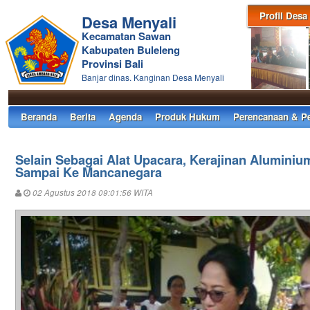
Profil Desa
Desa Menyali
Kecamatan Sawan
Kabupaten Buleleng
Provinsi Bali
Banjar dinas. Kanginan Desa Menyali
Beranda
Berita
Agenda
Produk Hukum
Perencanaan & P
Selain Sebagai Alat Upacara, Kerajinan Aluminiu
Sampai Ke Mancanegara
02 Agustus 2018 09:01:56 WITA