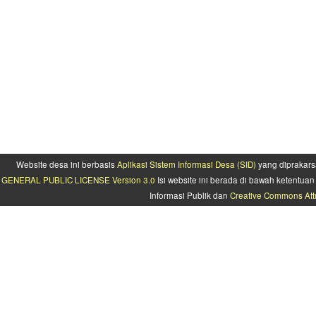
Website desa ini berbasis
Aplikasi Sistem Informasi Desa (SID)
yang diprakars
GENERAL PUBLIC LICENSE Version 3.0
Isi website ini berada di bawah ketentu
Informasi Publik dan
Creative Commons Attr