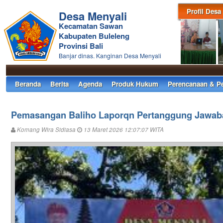
Profil Desa
Desa Menyali
Kecamatan Sawan
Kabupaten Buleleng
Provinsi Bali
Banjar dinas. Kanginan Desa Menyali
Beranda
Berita
Agenda
Produk Hukum
Perencanaan & P
Pemasangan Baliho Laporqn Pertanggung Jawaba
Komang Wira Sidiasa
13 Maret 2026 12:07:07 WITA