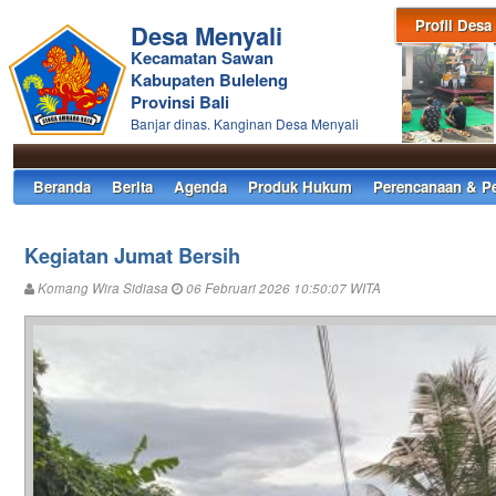
Profil Desa
Desa Menyali
Kecamatan Sawan
Kabupaten Buleleng
Provinsi Bali
Banjar dinas. Kanginan Desa Menyali
Beranda
Berita
Agenda
Produk Hukum
Perencanaan & P
Kegiatan Jumat Bersih
Komang Wira Sidiasa
06 Februari 2026 10:50:07 WITA