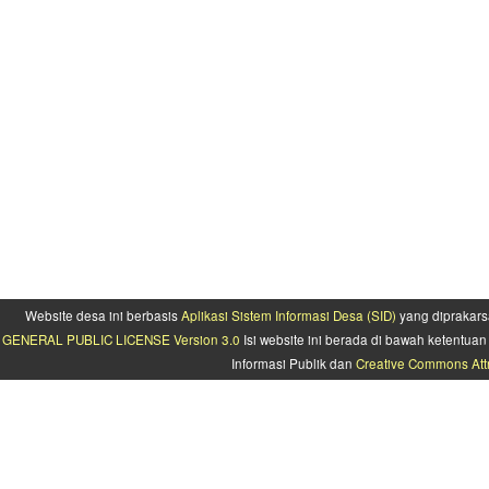
Website desa ini berbasis
Aplikasi Sistem Informasi Desa (SID)
yang diprakars
GENERAL PUBLIC LICENSE Version 3.0
Isi website ini berada di bawah ketentu
Informasi Publik dan
Creative Commons Attr