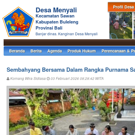
Profil Desa
Desa Menyali
Kecamatan Sawan
Kabupaten Buleleng
Provinsi Bali
Banjar dinas. Kanginan Desa Menyali
Beranda
Berita
Agenda
Produk Hukum
Perencanaan & P
Sembahyang Bersama Dalam Rangka Purnama Sa
Komang Wira Sidiasa
03 Februari 2026 08:28:42 WITA