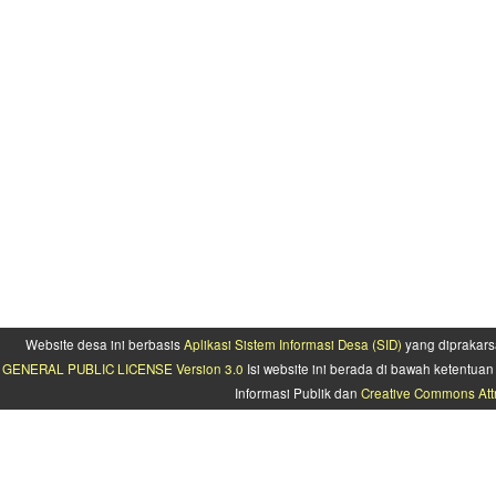
Website desa ini berbasis
Aplikasi Sistem Informasi Desa (SID)
yang diprakars
GENERAL PUBLIC LICENSE Version 3.0
Isi website ini berada di bawah ketentu
Informasi Publik dan
Creative Commons Attr