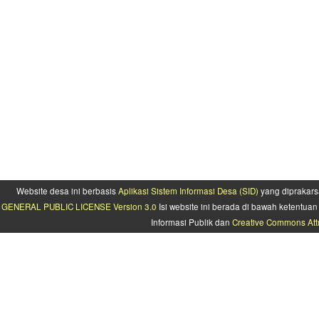
Website desa ini berbasis
Aplikasi Sistem Informasi Desa (SID)
yang diprakars
GENERAL PUBLIC LICENSE Version 3.0
Isi website ini berada di bawah ketentu
Informasi Publik dan
Creative Commons Attr