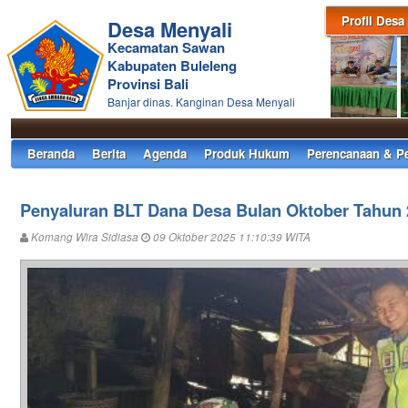
Profil Desa
Desa Menyali
Kecamatan Sawan
Kabupaten Buleleng
Provinsi Bali
Banjar dinas. Kanginan Desa Menyali
Beranda
Berita
Agenda
Produk Hukum
Perencanaan & P
Penyaluran BLT Dana Desa Bulan Oktober Tahun
Komang Wira Sidiasa
09 Oktober 2025 11:10:39 WITA