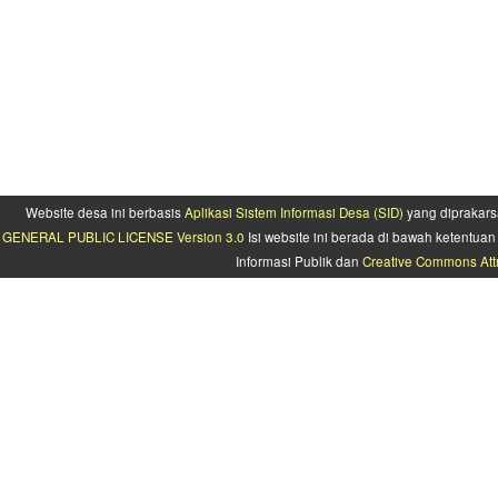
Website desa ini berbasis
Aplikasi Sistem Informasi Desa (SID)
yang diprakars
GENERAL PUBLIC LICENSE Version 3.0
Isi website ini berada di bawah ketentu
Informasi Publik dan
Creative Commons Attr