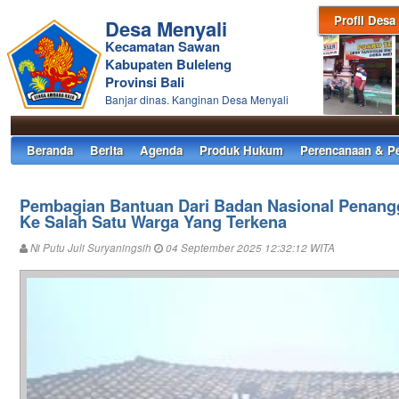
Profil Desa
Desa Menyali
Kecamatan Sawan
Kabupaten Buleleng
Provinsi Bali
Banjar dinas. Kanginan Desa Menyali
Beranda
Berita
Agenda
Produk Hukum
Perencanaan & P
Pembagian Bantuan Dari Badan Nasional Penan
Ke Salah Satu Warga Yang Terkena
Ni Putu Juli Suryaningsih
04 September 2025 12:32:12 WITA