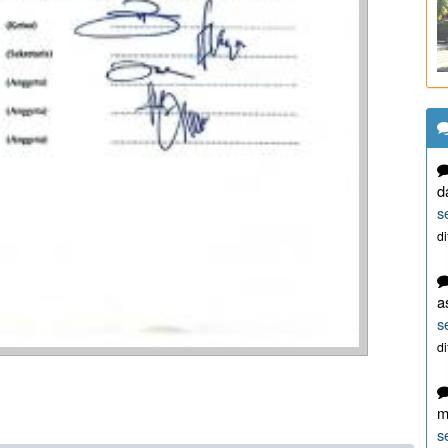
d
s
d
a
s
d
m
s