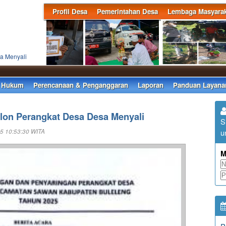
Profil Desa
Pemerintahan Desa
Lembaga Masyarak
a Menyali
 Hukum
Perencanaan & Penganggaran
Laporan
Panduan Layana
Calon Perangkat Desa Desa Menyali
S
u
5 10:53:30 WITA
M