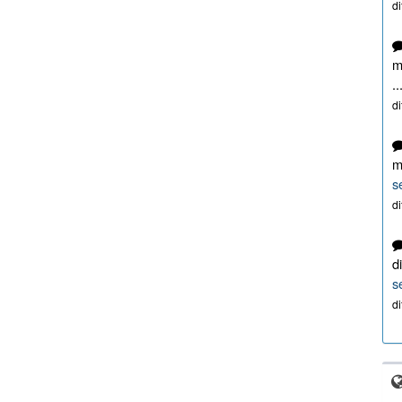
d
m
..
d
m
s
d
d
s
d