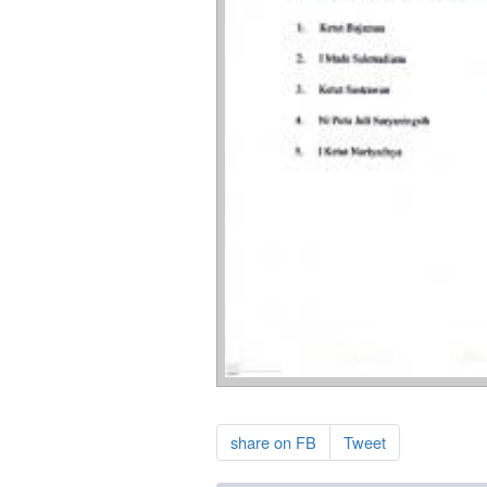
share on FB
Tweet