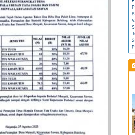
P
P
B
V
S
J
S
P