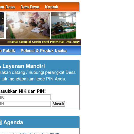
at Desa
Data Desa
Kontak
Selamat datang di website resmi Pemerintah Desa Menyali : menyali-buleleng.desa.id
|
Kantor D
n Publik
Potensi & Produk Usaha
Layanan Mandiri
ilakan datang / hubungi perangkat Desa
ntuk mendapatkan kode PIN Anda.
asukkan NIK dan PIN!
Masuk
Agenda