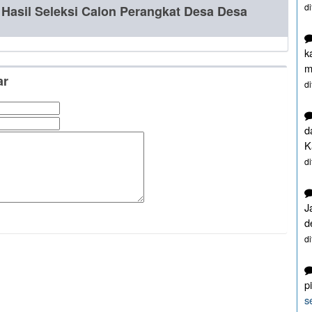
d
 Hasil Seleksi Calon Perangkat Desa Desa
k
m
ar
d
d
K
d
J
d
d
p
s