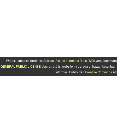
Website desa ini berbasis
Aplikasi Sistem Informasi Desa (SID)
yang diprakars
GENERAL PUBLIC LICENSE Version 3.0
Isi website ini berada di bawah ketentu
Informasi Publik dan
Creative Commons Attr