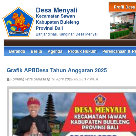
Profil Desa
Desa Menyali
Kecamatan Sawan
Kabupaten Buleleng
Provinsi Bali
Banjar dinas. Kanginan Desa Menyali
Beranda
Berita
Agenda
Produk Hukum
Perencanaan & P
Grafik APBDesa Tahun Anggaran 2025
Komang Wira Sidiasa
10 April 2025 09:30:17 WITA