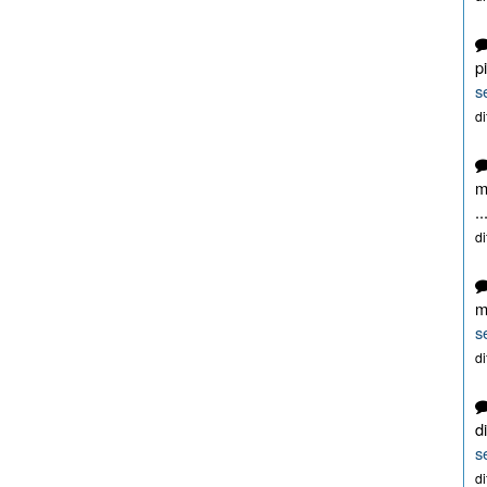
p
s
d
m
..
d
m
s
d
d
s
d