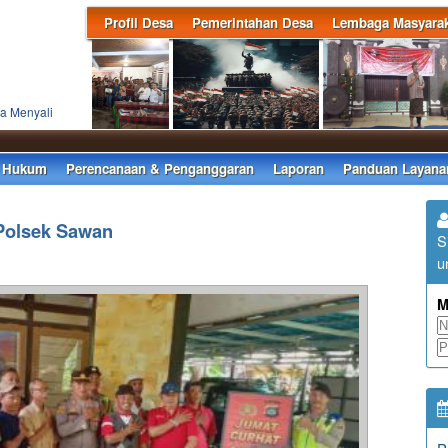
Profil Desa
Pemerintahan Desa
Lembaga Masyarak
a Menyali
Se
 Hukum
Perencanaan & Penganggaran
Laporan
Panduan Layana
 Polsek Sawan
S
u
M