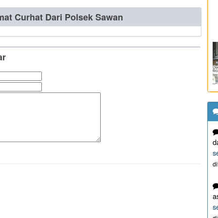
mat Curhat Dari Polsek Sawan
ar
d
s
d
a
s
d