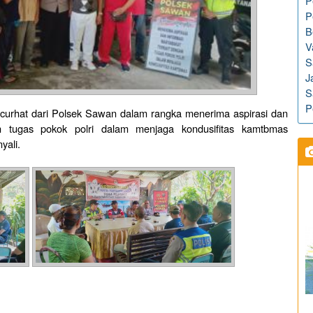
P
P
B
V
S
J
S
P
 curhat dari Polsek Sawan dalam rangka menerima aspirasi dan
an tugas pokok polri dalam menjaga kondusifitas kamtbmas
yali.