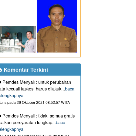
Komentar Terkini
Pemdes Menyali : untuk perubahan
ata kecuali faskes, harus dilakuk...
baca
elengkapnya
itulis pada 26 Oktober 2021 08:52:57 WITA
Pemdes Menyali : tidak, semua gratis
salkan persyaratan lengkap...
baca
elengkapnya
itulis pada 26 Oktober 2021 08:52:18 WITA