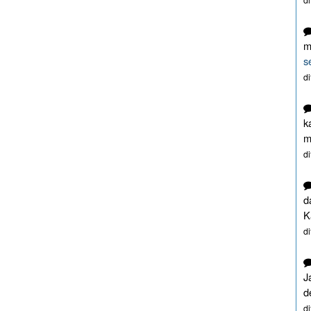
m
s
d
k
m
d
d
K
d
J
d
d