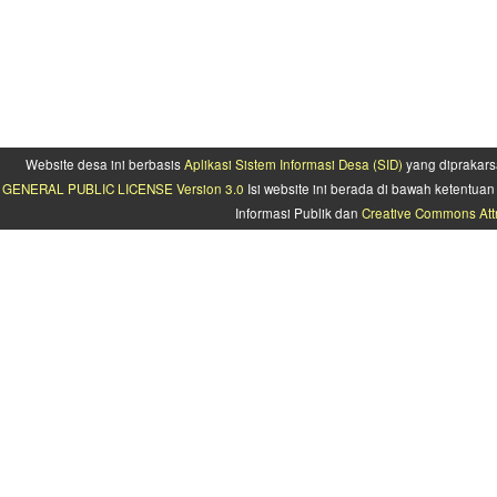
Website desa ini berbasis
Aplikasi Sistem Informasi Desa (SID)
yang diprakars
GENERAL PUBLIC LICENSE Version 3.0
Isi website ini berada di bawah ketentu
Informasi Publik dan
Creative Commons Attr