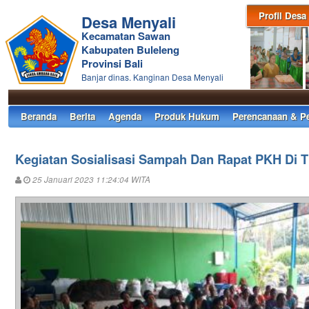
Profil Desa
Desa Menyali
Kecamatan Sawan
Kabupaten Buleleng
Provinsi Bali
Banjar dinas. Kanginan Desa Menyali
Beranda
Berita
Agenda
Produk Hukum
Perencanaan & P
Kegiatan Sosialisasi Sampah Dan Rapat PKH Di 
25 Januari 2023 11:24:04 WITA