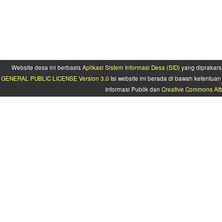
Website desa ini berbasis
Aplikasi Sistem Informasi Desa (SID)
yang diprakars
GENERAL PUBLIC LICENSE Version 3.0
Isi website ini berada di bawah ketentu
Informasi Publik dan
Creative Commons Attr