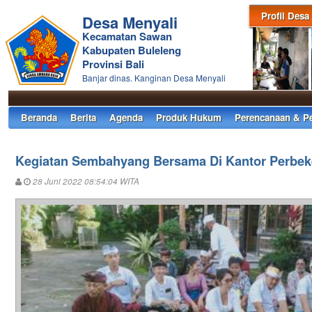
Profil Desa
Desa Menyali
Kecamatan Sawan
Kabupaten Buleleng
Provinsi Bali
Banjar dinas. Kanginan Desa Menyali
Beranda
Berita
Agenda
Produk Hukum
Perencanaan & P
Kegiatan Sembahyang Bersama Di Kantor Perbek
28 Juni 2022 08:54:04 WITA