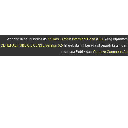
Website desa ini berbasis
Aplikasi Sistem Informasi Desa (SID)
yang diprakars
GENERAL PUBLIC LICENSE Version 3.0
Isi website ini berada di bawah ketentu
Informasi Publik dan
Creative Commons Attr