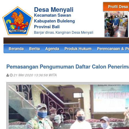
Profil Desa
Desa Menyali
Kecamatan Sawan
Kabupaten Buleleng
Provinsi Bali
Banjar dinas. Kanginan Desa Menyali
Beranda
Berita
Agenda
Produk Hukum
Perencanaan & P
Pemasangan Pengumuman Daftar Calon Penerim
21 Mei 2020 13:36:58 WITA