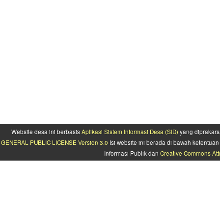
Website desa ini berbasis
Aplikasi Sistem Informasi Desa (SID)
yang diprakars
GENERAL PUBLIC LICENSE Version 3.0
Isi website ini berada di bawah ketentu
Informasi Publik dan
Creative Commons Attr