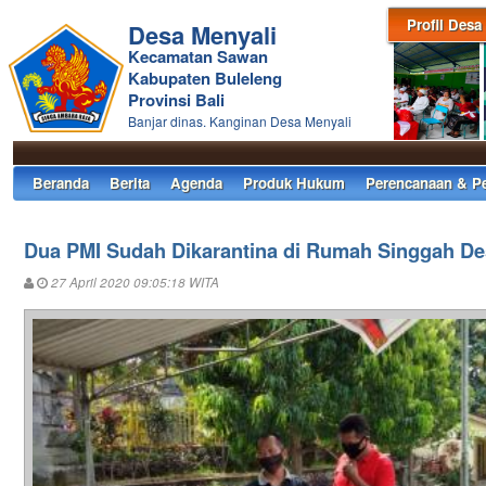
Profil Desa
Desa Menyali
Kecamatan Sawan
Kabupaten Buleleng
Provinsi Bali
Banjar dinas. Kanginan Desa Menyali
Beranda
Berita
Agenda
Produk Hukum
Perencanaan & P
Dua PMI Sudah Dikarantina di Rumah Singgah De
27 April 2020 09:05:18 WITA