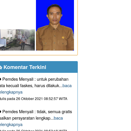
Komentar Terkini
Pemdes Menyali : untuk perubahan
ata kecuali faskes, harus dilakuk...
baca
elengkapnya
itulis pada 26 Oktober 2021 08:52:57 WITA
Pemdes Menyali : tidak, semua gratis
salkan persyaratan lengkap...
baca
elengkapnya
itulis pada 26 Oktober 2021 08:52:18 WITA