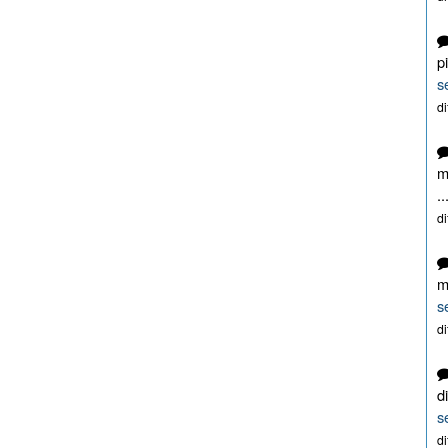
p
s
d
m
..
d
m
s
d
d
s
d