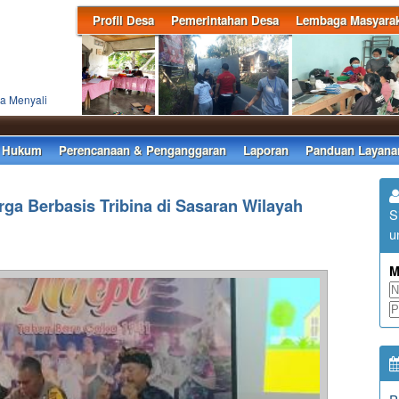
Profil Desa
Pemerintahan Desa
Lembaga Masyarak
a Menyali
Selam
 Hukum
Perencanaan & Penganggaran
Laporan
Panduan Layana
a Berbasis Tribina di Sasaran Wilayah
S
u
M