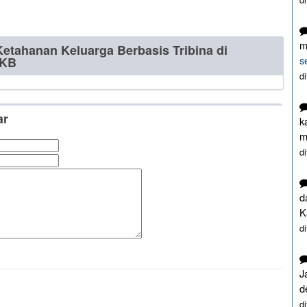
m
etahanan Keluarga Berbasis Tribina di
s
 KB
d
ar
k
m
d
d
K
d
J
d
d