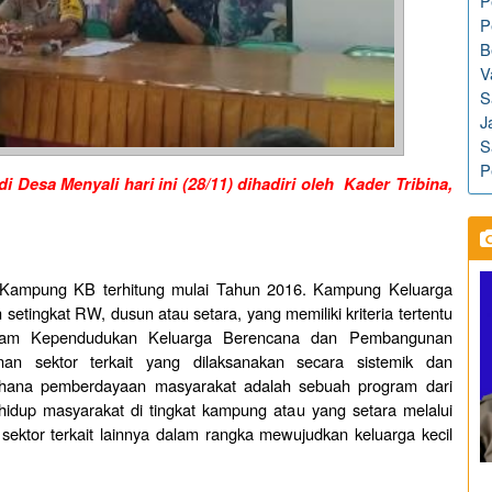
P
P
B
V
S
J
S
P
esa Menyali hari ini (28/11) dihadiri oleh Kader Tribina,
 Kampung KB terhitung mulai Tahun 2016. Kampung Keluarga
etingkat RW, dusun atau setara, yang memiliki kriteria tertentu
gram Kependudukan Keluarga Berencana dan Pembangunan
 sektor terkait yang dilaksanakan secara sistemik dan
hana pemberdayaan masyarakat adalah sebuah program dari
idup masyarakat di tingkat kampung atau yang setara melalui
tor terkait lainnya dalam rangka mewujudkan keluarga kecil