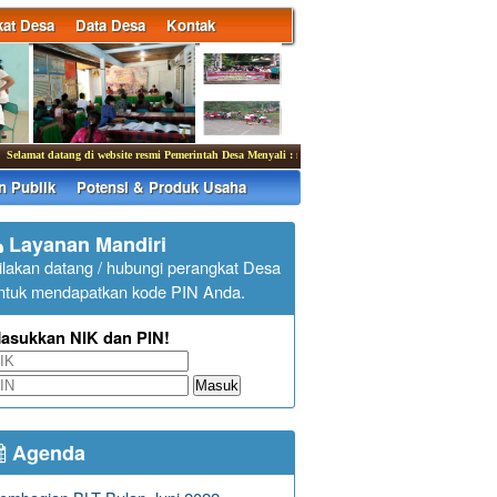
at Desa
Data Desa
Kontak
at datang di website resmi Pemerintah Desa Menyali : menyali-buleleng.desa.id
|
Kantor Desa 
n Publik
Potensi & Produk Usaha
Layanan Mandiri
ilakan datang / hubungi perangkat Desa
ntuk mendapatkan kode PIN Anda.
asukkan NIK dan PIN!
Masuk
Agenda