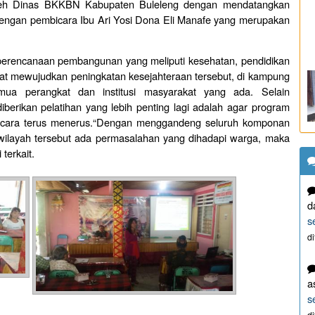
oleh Dinas BKKBN Kabupaten Buleleng dengan mendatangkan
ngan pembicara Ibu Ari Yosi Dona Eli Manafe yang merupakan
perencanaan pembangunan yang meliputi kesehatan, pendidikan
at mewujudkan peningkatan kesejahteraan tersebut, di kampung
mua perangkat dan institusi masyarakat yang ada. Selain
erikan pelatihan yang lebih penting lagi adalah agar program
cara terus menerus.“Dengan menggandeng seluruh komponan
 wilayah tersebut ada permasalahan yang dihadapi warga, maka
terkait.
d
s
d
a
s
d