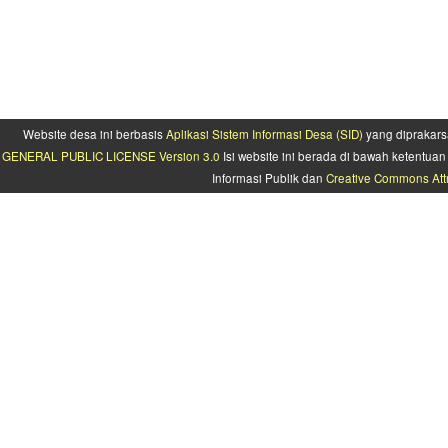
Website desa ini berbasis
Aplikasi Sistem Informasi Desa (SID)
yang diprakars
GENERAL PUBLIC LICENSE Version 3.0
Isi website ini berada di bawah ketentu
Informasi Publik dan
Creative Commons Attr