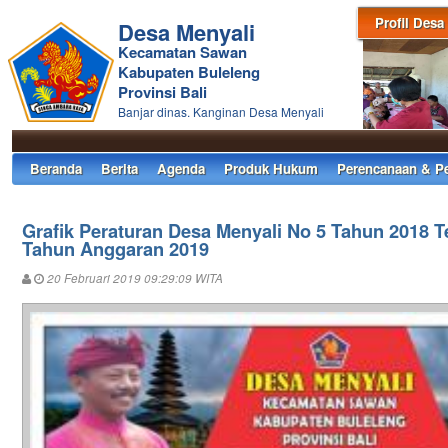
Profil Desa
Desa Menyali
Kecamatan Sawan
Kabupaten Buleleng
Provinsi Bali
Banjar dinas. Kanginan Desa Menyali
Beranda
Berita
Agenda
Produk Hukum
Perencanaan & P
Grafik Peraturan Desa Menyali No 5 Tahun 2018 
Tahun Anggaran 2019
20 Februari 2019 09:29:09 WITA